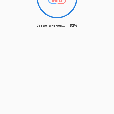
Завантаження...
92%