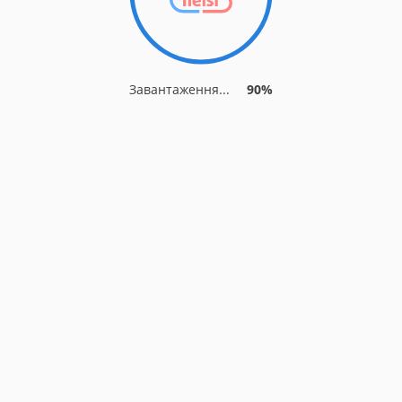
Завантаження...
90%