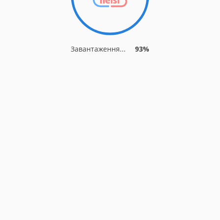
Завантаження...
93%