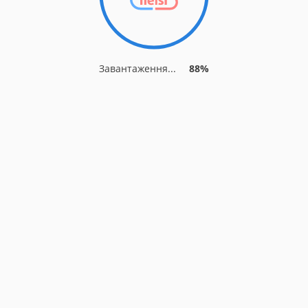
Завантаження...
88%