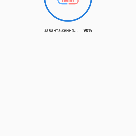
Завантаження...
90%