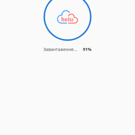
Завантаження...
91%