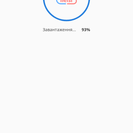
Завантаження...
93%