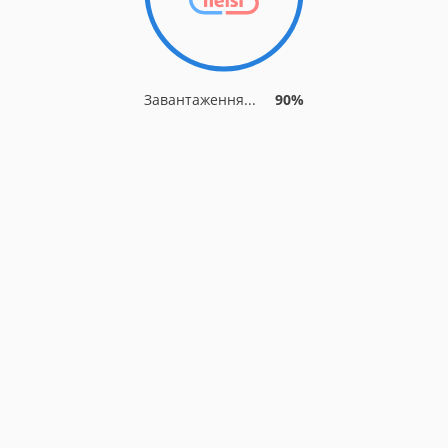
Завантаження...
90%