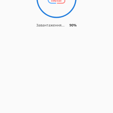
Завантаження...
90%