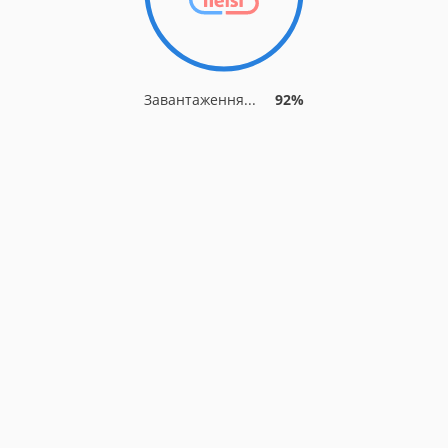
Завантаження...
92%