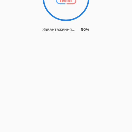
Завантаження...
90%