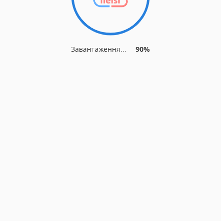
Завантаження...
90%