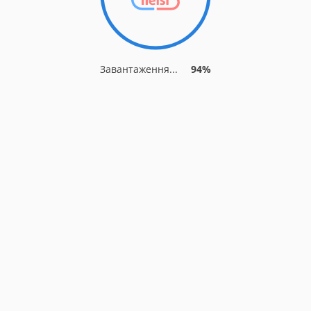
Завантаження...
94%