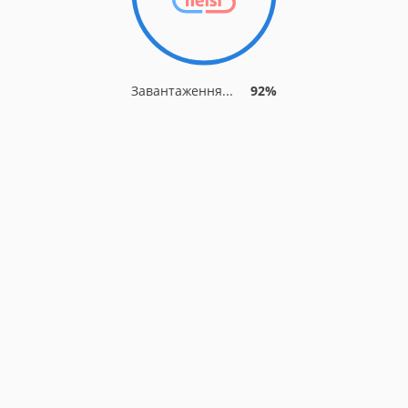
Завантаження...
92%