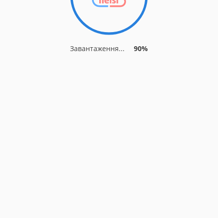
Завантаження...
90%