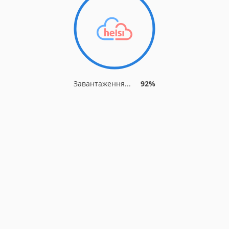
Завантаження...
92%