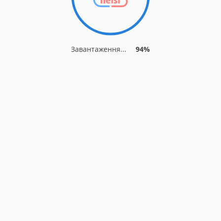
Завантаження...
94%