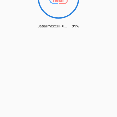
Завантаження...
91%