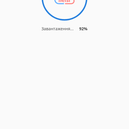
Завантаження...
92%