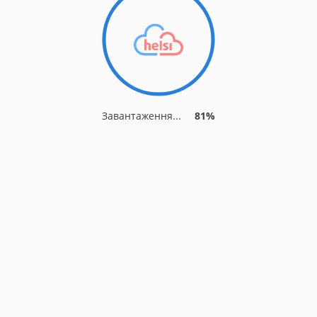
Завантаження...
86%