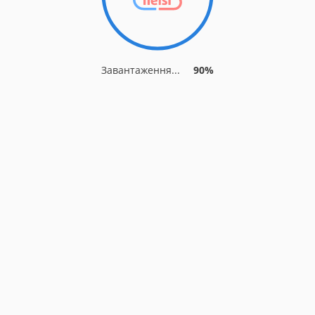
Завантаження...
90%