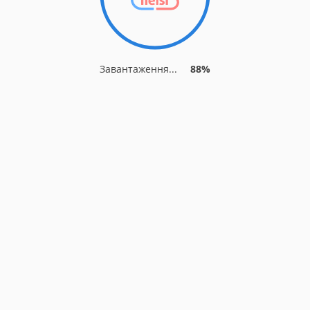
Завантаження...
93%