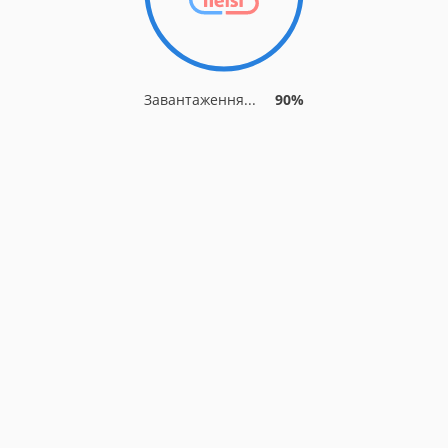
Завантаження...
90%