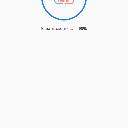
Завантаження...
90%