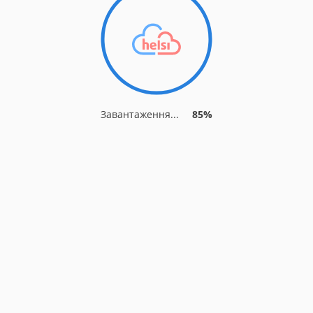
Завантаження...
91%