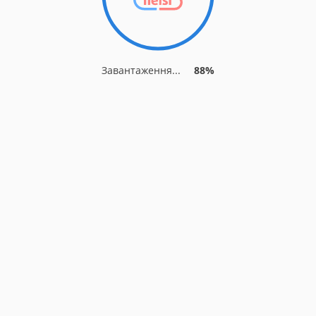
Завантаження...
88%