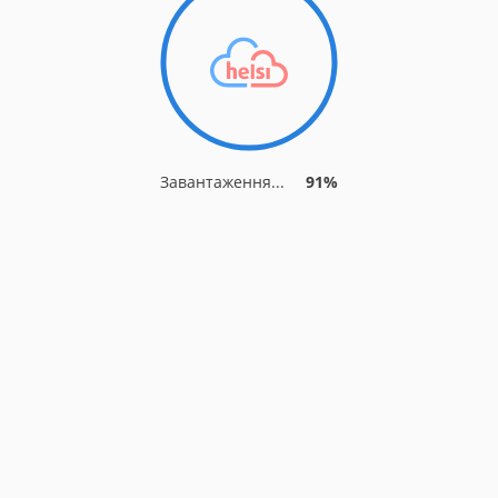
Завантаження...
91%