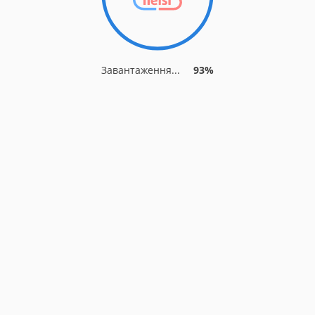
Завантаження...
93%