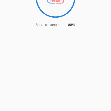
Завантаження...
88%