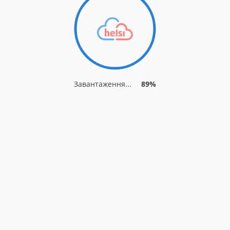
Завантаження...
93%