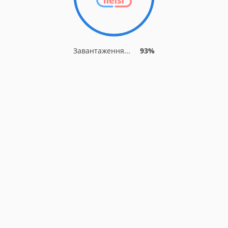
Завантаження...
93%