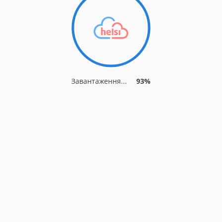
Завантаження...
93%