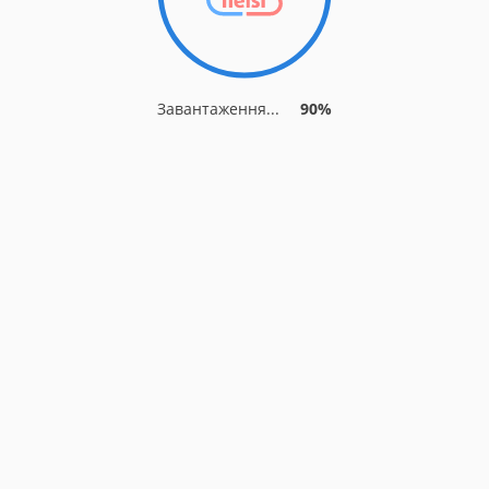
Завантаження...
90%