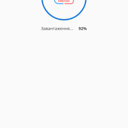
Завантаження...
92%