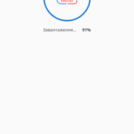
Завантаження...
91%