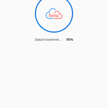
Завантаження...
95%