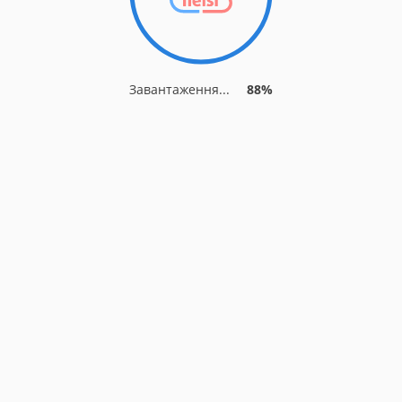
Завантаження...
88%