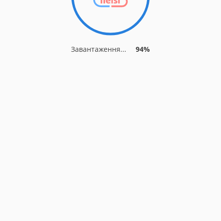
Завантаження...
94%