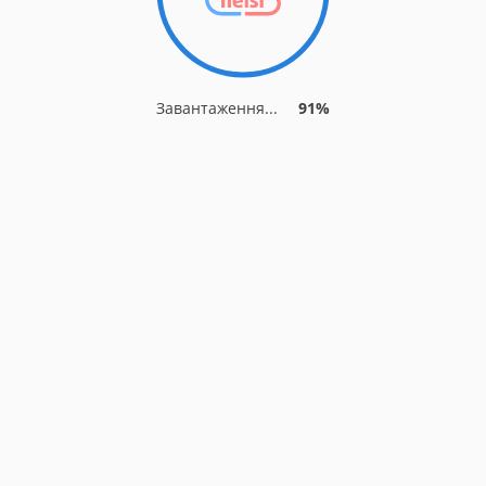
Завантаження...
91%