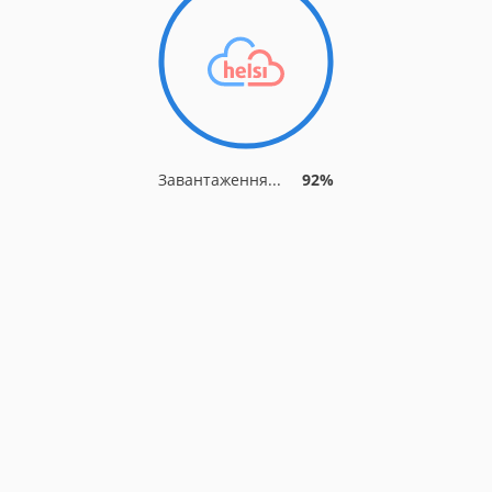
Завантаження...
92%