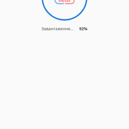
Завантаження...
92%