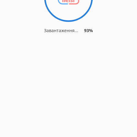
Завантаження...
93%