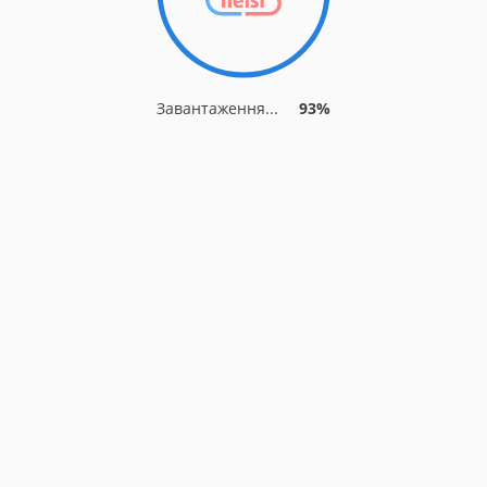
Завантаження...
93%