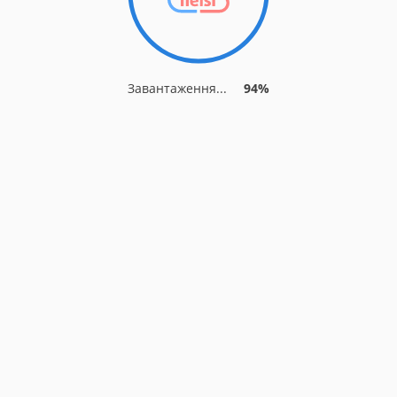
Завантаження...
94%