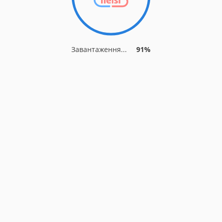
Завантаження...
91%