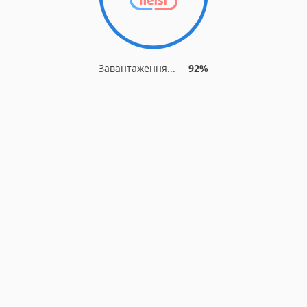
Завантаження...
92%