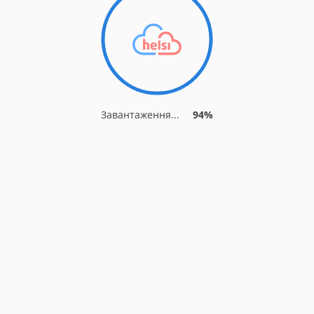
Завантаження...
94%