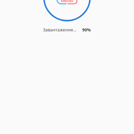
Завантаження...
90%