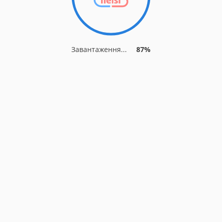
Завантаження...
92%