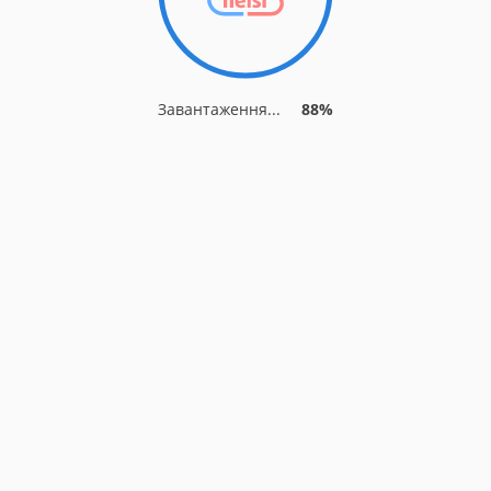
Завантаження...
88%